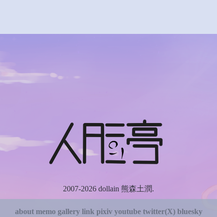
2007-2026 dollain 熊森土潤.
about
memo
gallery
link
pixiv
youtube
twitter(X)
bluesky